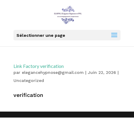
Sélectionner une page
Link Factory verification
par
elegancehypnose@gmail.com
|
Juin 22, 2026
|
Uncategorized
verification