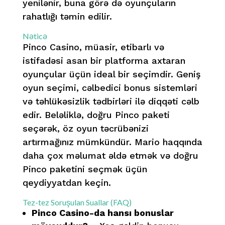
yenilənir, buna görə də oyunçuların
rahatlığı təmin edilir.
Nəticə
Pinco Casino, müasir, etibarlı və
istifadəsi asan bir platforma axtaran
oyunçular üçün ideal bir seçimdir. Geniş
oyun seçimi, cəlbedici bonus sistemləri
və təhlükəsizlik tədbirləri ilə diqqəti cəlb
edir. Beləliklə, doğru Pinco paketi
seçərək, öz oyun təcrübənizi
artırmağınız mümkündür. Mario haqqında
daha çox məlumat əldə etmək və doğru
Pinco paketini seçmək üçün
qeydiyyatdan keçin.
Tez-tez Soruşulan Suallar (FAQ)
Pinco Casino-da hansı bonuslar