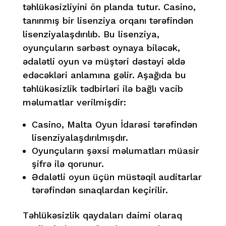
təhlükəsizliyini ön planda tutur. Casino,
tanınmış bir lisenziya orqanı tərəfindən
lisenziyalaşdırılıb. Bu lisenziya,
oyunçuların sərbəst oynaya biləcək,
ədalətli oyun və müştəri dəstəyi əldə
edəcəkləri anlamına gəlir. Aşağıda bu
təhlükəsizlik tədbirləri ilə bağlı vacib
məlumatlar verilmişdir:
Casino, Malta Oyun İdarəsi tərəfindən
lisenziyalaşdırılmışdır.
Oyunçuların şəxsi məlumatları müasir
şifrə ilə qorunur.
Ədalətli oyun üçün müstəqil auditarlar
tərəfindən sınaqlardan keçirilir.
Təhlükəsizlik qaydaları daimi olaraq