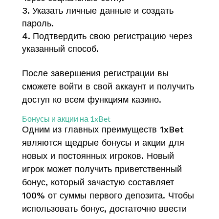
Указать личные данные и создать
пароль.
Подтвердить свою регистрацию через
указанный способ.
После завершения регистрации вы
сможете войти в свой аккаунт и получить
доступ ко всем функциям казино.
Бонусы и акции на 1xBet
Одним из главных преимуществ 1xBet
являются щедрые бонусы и акции для
новых и постоянных игроков. Новый
игрок может получить приветственный
бонус, который зачастую составляет
100% от суммы первого депозита. Чтобы
использовать бонус, достаточно ввести