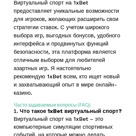
Виртуальный спорт на 1xBet
предоставляет уникальные возможности
для игроков, желающих расширить свои
стратегии ставок. С учетом широкого
выбора игр, выгодных бонусов, удобного
интерфейса и продвинутых функций
безопасности, эта платформа является
отличным выбором для любителей
азартных игр. Я настоятельно
рекомендую 1xBet всем, кто ищет новый
и захватывающий опыт в мире онлайн-
казино.
Часто задаваемые вопросы (FAQ)
Что такое 1xBet виртуальный спорт?
Виртуальный спорт на 1xBet – это
компьютерные симуляции спортивных
событий, на которые можно делать