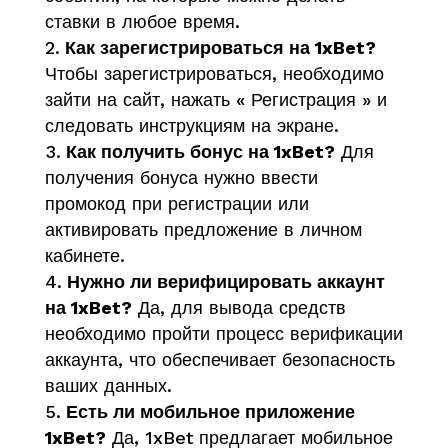
ставки в любое время.
Как зарегистрироваться на 1xBet?
Чтобы зарегистрироваться, необходимо
зайти на сайт, нажать « Регистрация » и
следовать инструкциям на экране.
Как получить бонус на 1xBet?
Для
получения бонуса нужно ввести
промокод при регистрации или
активировать предложение в личном
кабинете.
Нужно ли верифицировать аккаунт
на 1xBet?
Да, для вывода средств
необходимо пройти процесс верификации
аккаунта, что обеспечивает безопасность
ваших данных.
Есть ли мобильное приложение
1xBet?
Да, 1xBet предлагает мобильное