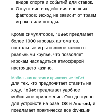
видов спорта и событий для ставок.
Отсутствие воздействия внешних
факторов: Исход не зависит от травм
игроков или погоды.
Кроме симуляторов, 1xBet предлагает
более 1000 игровых автоматов,
настольные игры и живое казино с
реальными крупье, что позволяет
игрокам насладиться атмосферой
настоящего казино.
Мобильная версия и приложение 1xBet
Для тех, кто предпочитает ставить на
ходу, 1xBet предлагает удобное
мобильное приложение. Оно доступно
для устройств на базе iOS и Android, и
предлагает практически все функции