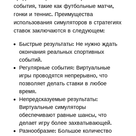
события, такие как футбольные матчи,
гонки и теннис. Преимущества
использования симуляторов в стратегиях
ставок заключаются в следующем:
Быстрые результаты: Не нужно ждать
окончания реальных спортивных
событий.
Регулярные события: Виртуальные
игры проводятся непрерывно, что
позволяет делать ставки в любое
время.
Непредсказуемые результаты:
Виртуальные симуляторы
обеспечивают равные шансы, что
делает игру более захватывающей.
Разнообразие: Большое количество