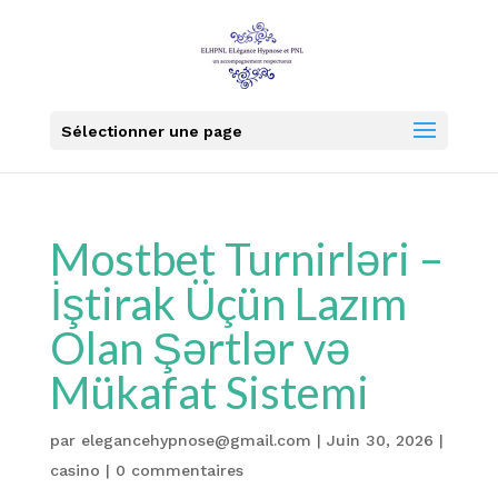
Sélectionner une page
Mostbet Turnirləri –
İştirak Üçün Lazım
Olan Şərtlər və
Mükafat Sistemi
par
elegancehypnose@gmail.com
|
Juin 30, 2026
|
casino
|
0 commentaires