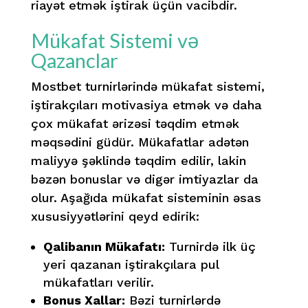
riayət etmək iştirak üçün vacibdir.
Mükafat Sistemi və
Qazanclar
Mostbet turnirlərində mükafat sistemi,
iştirakçıları motivasiya etmək və daha
çox mükafat ərizəsi təqdim etmək
məqsədini güdür. Mükafatlar adətən
maliyyə şəklində təqdim edilir, lakin
bəzən bonuslar və digər imtiyazlar da
olur. Aşağıda mükafat sisteminin əsas
xususiyyətlərini qeyd edirik:
Qalibanın Mükafatı:
Turnirdə ilk üç
yeri qazanan iştirakçılara pul
mükafatları verilir.
Bonus Xallar:
Bəzi turnirlərdə