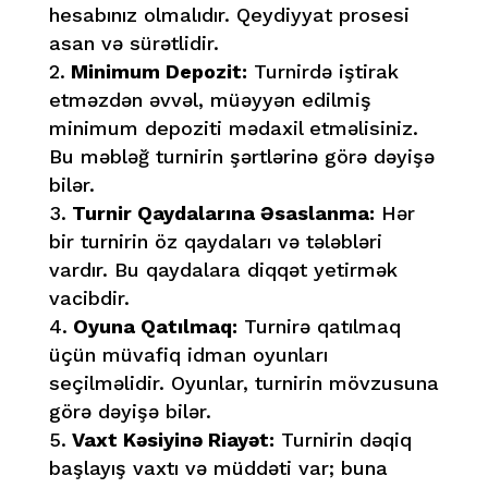
hesabınız olmalıdır. Qeydiyyat prosesi
asan və sürətlidir.
Minimum Depozit:
Turnirdə iştirak
etməzdən əvvəl, müəyyən edilmiş
minimum depoziti mədaxil etməlisiniz.
Bu məbləğ turnirin şərtlərinə görə dəyişə
bilər.
Turnir Qaydalarına Əsaslanma:
Hər
bir turnirin öz qaydaları və tələbləri
vardır. Bu qaydalara diqqət yetirmək
vacibdir.
Oyuna Qatılmaq:
Turnirə qatılmaq
üçün müvafiq idman oyunları
seçilməlidir. Oyunlar, turnirin mövzusuna
görə dəyişə bilər.
Vaxt Kəsiyinə Riayət:
Turnirin dəqiq
başlayış vaxtı və müddəti var; buna