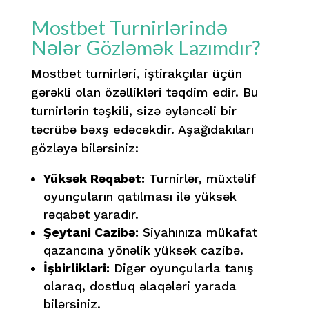
Mostbet Turnirlərində
Nələr Gözləmək Lazımdır?
Mostbet turnirləri, iştirakçılar üçün
gərəkli olan özəllikləri təqdim edir. Bu
turnirlərin təşkili, sizə əyləncəli bir
təcrübə bəxş edəcəkdir. Aşağıdakıları
gözləyə bilərsiniz:
Yüksək Rəqabət:
Turnirlər, müxtəlif
oyunçuların qatılması ilə yüksək
rəqabət yaradır.
Şeytani Cazibə:
Siyahınıza mükafat
qazancına yönəlik yüksək cazibə.
İşbirlikləri:
Digər oyunçularla tanış
olaraq, dostluq əlaqələri yarada
bilərsiniz.