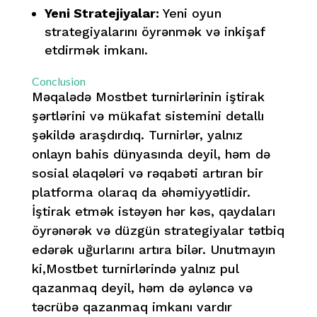
Yeni Stratejiyalar:
Yeni oyun
strategiyalarını öyrənmək və inkişaf
etdirmək imkanı.
Conclusion
Məqalədə Mostbet turnirlərinin iştirak
şərtlərini və mükafat sistemini detallı
şəkildə araşdırdıq. Turnirlər, yalnız
onlayn bahis dünyasında deyil, həm də
sosial əlaqələri və rəqabəti artıran bir
platforma olaraq da əhəmiyyətlidir.
İştirak etmək istəyən hər kəs, qaydaları
öyrənərək və düzgün strategiyalar tətbiq
edərək uğurlarını artıra bilər. Unutmayın
ki,Mostbet turnirlərində yalnız pul
qazanmaq deyil, həm də əyləncə və
təcrübə qazanmaq imkanı vardır