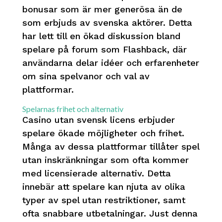
bonusar som är mer generösa än de
som erbjuds av svenska aktörer. Detta
har lett till en ökad diskussion bland
spelare på forum som Flashback, där
användarna delar idéer och erfarenheter
om sina spelvanor och val av
plattformar.
Spelarnas frihet och alternativ
Casino utan svensk licens erbjuder
spelare ökade möjligheter och frihet.
Många av dessa plattformar tillåter spel
utan inskränkningar som ofta kommer
med licensierade alternativ. Detta
innebär att spelare kan njuta av olika
typer av spel utan restriktioner, samt
ofta snabbare utbetalningar. Just denna