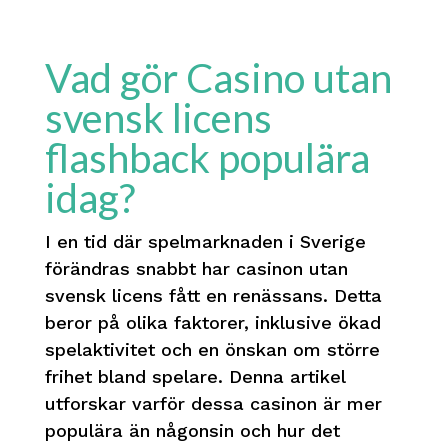
Vad gör Casino utan
svensk licens
flashback populära
idag?
I en tid där spelmarknaden i Sverige
förändras snabbt har casinon utan
svensk licens fått en renässans. Detta
beror på olika faktorer, inklusive ökad
spelaktivitet och en önskan om större
frihet bland spelare. Denna artikel
utforskar varför dessa casinon är mer
populära än någonsin och hur det