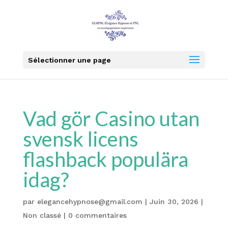
Sélectionner une page
Vad gör Casino utan
svensk licens
flashback populära
idag?
par
elegancehypnose@gmail.com
|
Juin 30, 2026
|
Non classé
|
0 commentaires