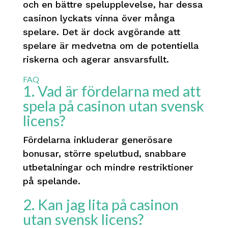
och en bättre spelupplevelse, har dessa
casinon lyckats vinna över många
spelare. Det är dock avgörande att
spelare är medvetna om de potentiella
riskerna och agerar ansvarsfullt.
FAQ
1. Vad är fördelarna med att
spela på casinon utan svensk
licens?
Fördelarna inkluderar generösare
bonusar, större spelutbud, snabbare
utbetalningar och mindre restriktioner
på spelande.
2. Kan jag lita på casinon
utan svensk licens?